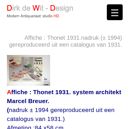
D
irk de
W
it -
D
esign
Modern Antiquariaat: stud
i
o
HD
Arnhem
Affiche : Thonet 1931.nadruk (± 1994)
gereproduceerd uit een catalogus van 1931.
A
ffiche : Thonet 1931. system architekt
Marcel Breuer.
(
nadruk ± 1994 gereproduceerd uit een
catalogus van 1931.)
Afmeting :84 x58 cm