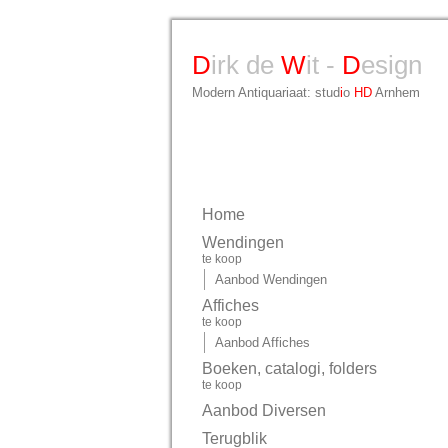
D
irk de
W
it -
D
esign
Modern Antiquariaat: stud
i
o
HD
Arnhem
Home
Wendingen
te koop
Aanbod Wendingen
Affiches
te koop
Aanbod Affiches
Boeken, catalogi, folders
te koop
Aanbod Diversen
Terugblik