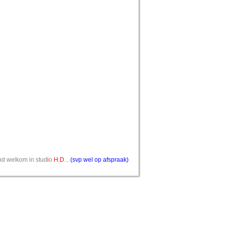
vend welkom in stud
i
o
H.D
...
(svp wel op afspraak)