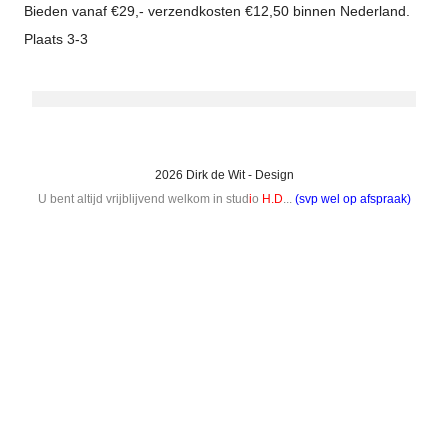
Bieden vanaf €29,- verzendkosten €12,50 binnen Nederland.
Plaats 3-3
2026 Dirk de Wit - Design
U bent altijd vrijblijvend welkom in stud
i
o
H.D
...
(svp wel op afspraak)