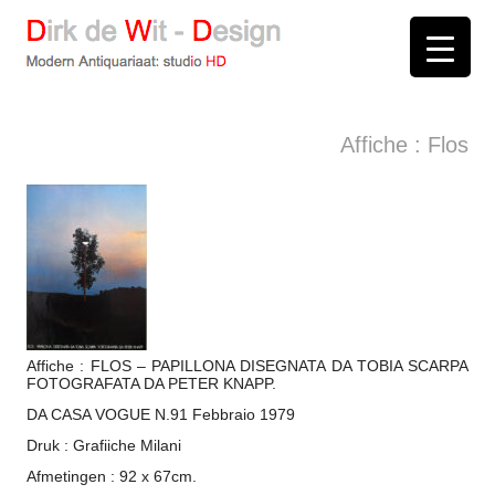
D
irk de
W
it -
D
esign
Modern Antiquariaat: stud
i
o
HD
Arnhem
Affiche : Flos
Affiche : FLOS – PAPILLONA DISEGNATA DA TOBIA SCARPA
FOTOGRAFATA DA PETER KNAPP.
DA CASA VOGUE N.91 Febbraio 1979
Druk : Grafiiche Milani
Afmetingen : 92 x 67cm.