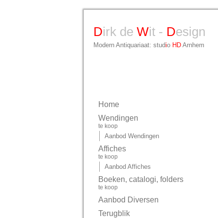
D
irk de
W
it -
D
esign
Modern Antiquariaat: stud
i
o
HD
Arnhem
Home
Wendingen
te koop
Aanbod Wendingen
Affiches
te koop
Aanbod Affiches
Boeken, catalogi, folders
te koop
Aanbod Diversen
Terugblik