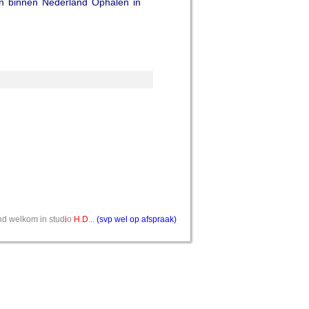
n binnen Nederland Ophalen in
vend welkom in stud
i
o
H.D
...
(svp wel op afspraak)