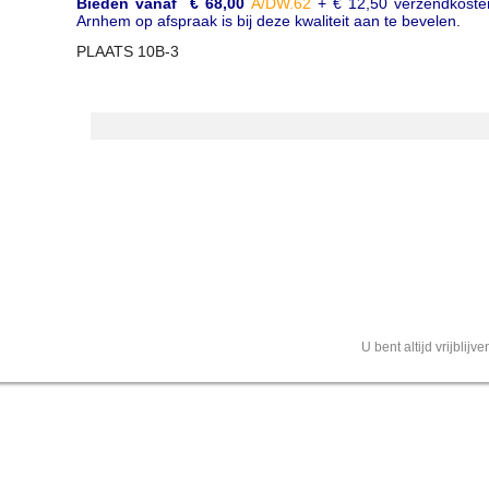
Bieden vanaf € 68,00
A/DW.62
+ € 12,50 verzendkoste
Arnhem op afspraak is bij deze kwaliteit aan te bevelen.
PLAATS 10B-3
U bent altijd vrijblij