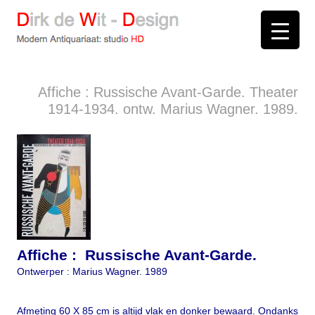
D
irk de
W
it -
D
esign
Modern Antiquariaat: stud
i
o
HD
Arnhem
Affiche : Russische Avant-Garde. Theater
1914-1934. ontw. Marius Wagner. 1989.
Affiche : Russische Avant-Garde.
Ontwerper : Marius Wagner. 1989
Afmeting 60 X 85 cm is altijd vlak en donker bewaard. Ondanks