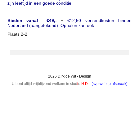
zijn leeftijd in een goede conditie.
Bieden vanaf €49,-
+
€12,50 verzendkosten binnen
Nederland (aangetekend) .Ophalen kan ook.
Plaats 2-2
2026 Dirk de Wit - Design
U bent altijd vrijblijvend welkom in stud
i
o
H.D
...
(svp wel op afspraak)