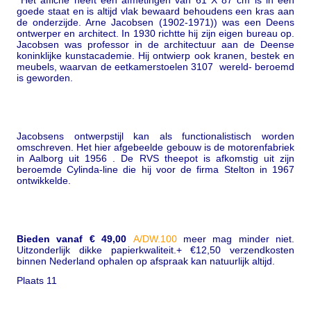
Het affiche heeft een afmetingen van 61 X 87 cm is in een
goede staat en is altijd vlak bewaard
behoudens een kras aan
de onderzijde. Arne Jacobsen (1902-1971)) was een Deens
ontwerper en architect. In 1930 richtte hij zijn eigen bureau op.
Jacobsen was professor in de architectuur aan de Deense
koninklijke kunstacademie. Hij ontwierp ook kranen, bestek en
meubels, waarvan de eetkamerstoelen 3107 wereld- beroemd
is geworden.
Jacobsens ontwerpstijl kan als functionalistisch worden
omschreven. Het hier afgebeelde gebouw is de motorenfabriek
in Aalborg uit 1956 . De RVS theepot is afkomstig uit zijn
beroemde Cylinda-line die hij voor de firma Stelton in 1967
ontwikkelde.
Bieden vanaf € 49,00
A/DW.100
meer mag minder niet.
Uitzonderlijk dikke papierkwaliteit.+ €12,50 verzendkosten
binnen Nederland ophalen op afspraak kan natuurlijk altijd.
Plaats 11