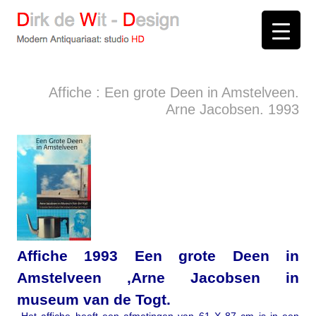
D
irk de
W
it -
D
esign
Modern Antiquariaat: stud
i
o
HD
Arnhem
Affiche : Een grote Deen in Amstelveen.
Arne Jacobsen. 1993
Affiche 1993 Een grote Deen in
Amstelveen ,Arne Jacobsen in
museum van de Togt.