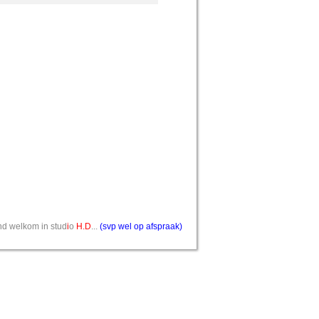
vend welkom in stud
i
o
H.D
...
(svp wel op afspraak)