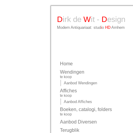
D
irk de
W
it -
D
esign
Modern Antiquariaat: stud
i
o
HD
Arnhem
Home
Wendingen
te koop
Aanbod Wendingen
Affiches
te koop
Aanbod Affiches
Boeken, catalogi, folders
te koop
Aanbod Diversen
Terugblik