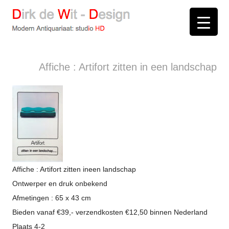
D
irk de
W
it -
D
esign
Modern Antiquariaat: stud
i
o
HD
Arnhem
Affiche : Artifort zitten in een landschap
Affiche : Artifort zitten ineen landschap
Ontwerper en druk onbekend
Afmetingen : 65 x 43 cm
Bieden vanaf €39,- verzendkosten €12,50 binnen Nederland
Plaats 4-2