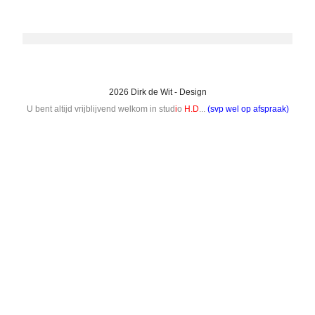
2026 Dirk de Wit - Design
U bent altijd vrijblijvend welkom in stud
i
o
H.D
...
(svp wel op afspraak)