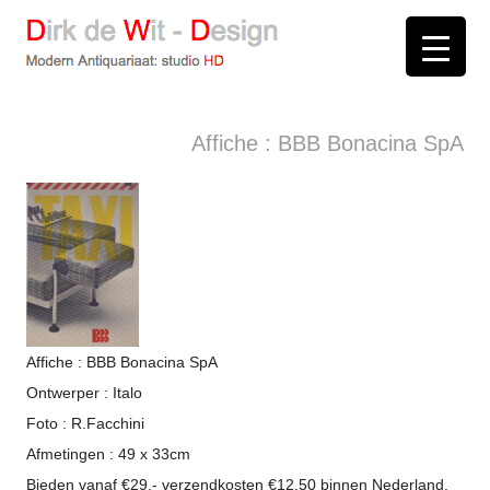
D
irk de
W
it -
D
esign
Modern Antiquariaat: stud
i
o
HD
Arnhem
Affiche : BBB Bonacina SpA
Affiche : BBB Bonacina SpA
Ontwerper : Italo
Foto : R.Facchini
Afmetingen : 49 x 33cm
Bieden vanaf €29,- verzendkosten €12,50 binnen Nederland.