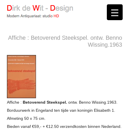
D
irk de
W
it -
D
esign
Modern Antiquariaat: stud
i
o
HD
Arnhem
Affiche : Betoverend Steekspel. ontw. Benno
Wissing.1963
Affiche :
Betoverend Steekspel.
ontw. Benno Wissing.1963.
Borduurwerk in Engeland ten tijde van koningin Elisabeth 1.
Afmeting 50 x 75 cm.
Bieden vanaf €59,- + €12.50 verzendkosten binnen Nederland.