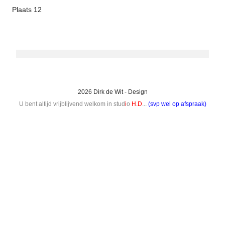
Plaats 12
2026 Dirk de Wit - Design
U bent altijd vrijblijvend welkom in stud
i
o
H.D
...
(svp wel op afspraak)