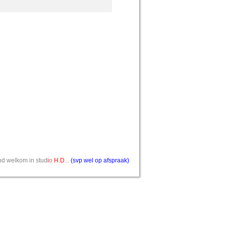
vend welkom in stud
i
o
H.D
...
(svp wel op afspraak)