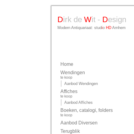
D
irk de
W
it -
D
esign
Modern Antiquariaat: stud
i
o
HD
Arnhem
Home
Wendingen
te koop
Aanbod Wendingen
Affiches
te koop
Aanbod Affiches
Boeken, catalogi, folders
te koop
Aanbod Diversen
Terugblik