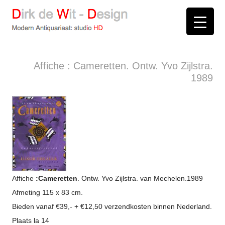
D
irk de
W
it -
D
esign
Modern Antiquariaat: stud
i
o
HD
Arnhem
Affiche : Cameretten. Ontw. Yvo Zijlstra.
1989
Affiche
:Cameretten
. Ontw. Yvo Zijlstra. van Mechelen.1989
Afmeting 115 x 83 cm.
Bieden vanaf €39,- + €12,50 verzendkosten binnen Nederland.
Plaats la 14