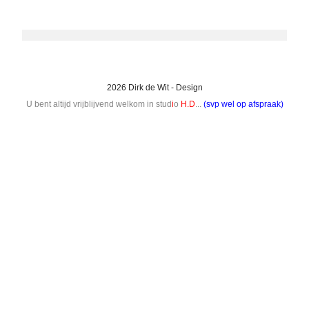
2026 Dirk de Wit - Design
U bent altijd vrijblijvend welkom in stud
i
o
H.D
...
(svp wel op afspraak)