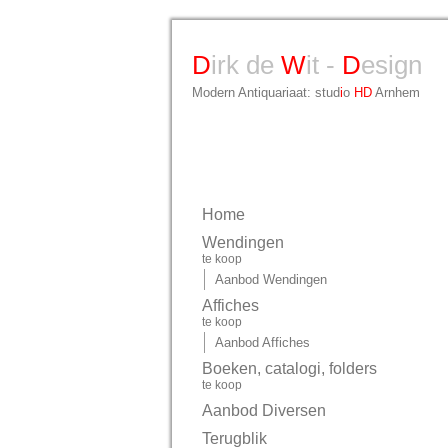
D
irk de
W
it -
D
esign
Modern Antiquariaat: stud
i
o
HD
Arnhem
Home
Wendingen
te koop
Aanbod Wendingen
Affiches
te koop
Aanbod Affiches
Boeken, catalogi, folders
te koop
Aanbod Diversen
Terugblik