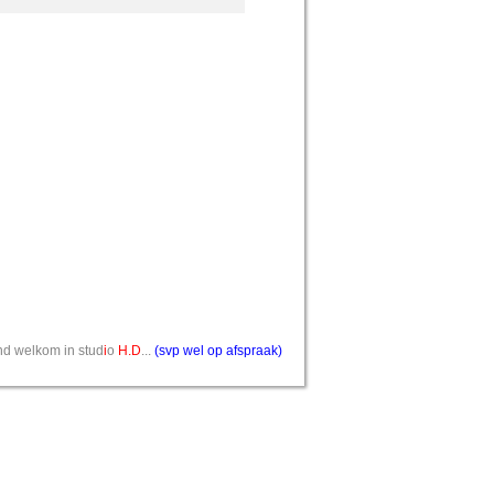
vend welkom in stud
i
o
H.D
...
(svp wel op afspraak)