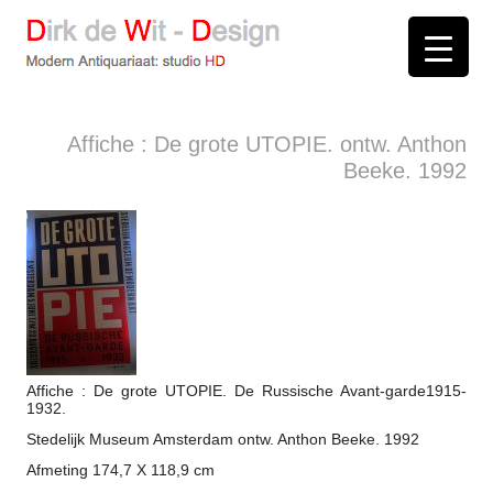
D
irk de
W
it -
D
esign
Modern Antiquariaat: stud
i
o
HD
Arnhem
Affiche : De grote UTOPIE. ontw. Anthon
Beeke. 1992
Affiche : De grote UTOPIE. De Russische Avant-garde1915-
1932.
Stedelijk Museum Amsterdam ontw. Anthon Beeke. 1992
Afmeting 174,7 X 118,9 cm