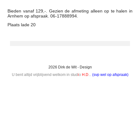
Bieden vanaf 129,-. Gezien de afmeting alleen op te halen in
Arnhem op afspraak. 06-17888994.
Plaats lade 20
2026 Dirk de Wit - Design
U bent altijd vrijblijvend welkom in stud
i
o
H.D
...
(svp wel op afspraak)