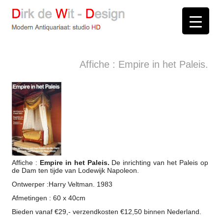
D
irk de
W
it -
D
esign
Modern Antiquariaat: stud
i
o
HD
Arnhem
Affiche : Empire in het Paleis.
Affiche :
Empire in het Paleis.
De inrichting van het Paleis op
de Dam ten tijde van Lodewijk Napoleon.
Ontwerper :Harry Veltman. 1983
Afmetingen : 60 x 40cm
Bieden vanaf €29,- verzendkosten €12,50 binnen Nederland.