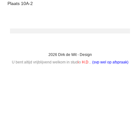
Plaats 10A-2
2026 Dirk de Wit - Design
U bent altijd vrijblijvend welkom in stud
i
o
H.D
...
(svp wel op afspraak)