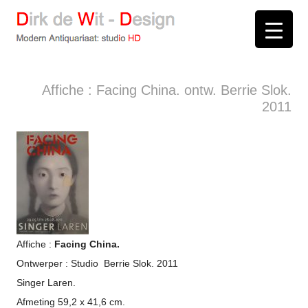
D
irk de
W
it -
D
esign
Modern Antiquariaat: stud
i
o
HD
Arnhem
Affiche : Facing China. ontw. Berrie Slok.
2011
Affiche :
Facing China.
Ontwerper : Studio Berrie Slok. 2011
Singer Laren.
Afmeting 59,2 x 41,6 cm.