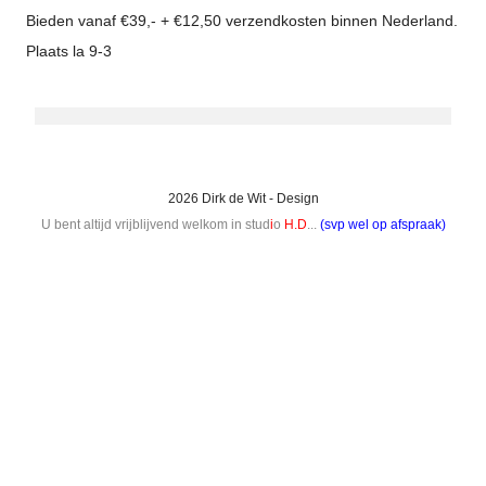
Bieden vanaf €39,- + €12,50 verzendkosten binnen Nederland.
Plaats la 9-3
2026 Dirk de Wit - Design
U bent altijd vrijblijvend welkom in stud
i
o
H.D
...
(svp wel op afspraak)