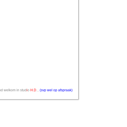
vend welkom in stud
i
o
H.D
...
(svp wel op afspraak)