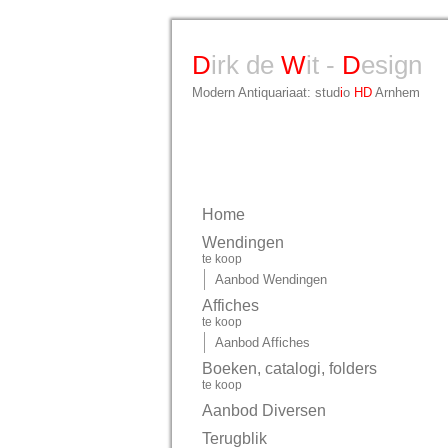
D
irk de
W
it -
D
esign
Modern Antiquariaat: stud
i
o
HD
Arnhem
Home
Wendingen
te koop
Aanbod Wendingen
Affiches
te koop
Aanbod Affiches
Boeken, catalogi, folders
te koop
Aanbod Diversen
Terugblik