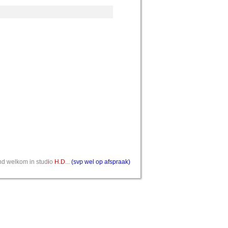
vend welkom in stud
i
o
H.D
...
(svp wel op afspraak)