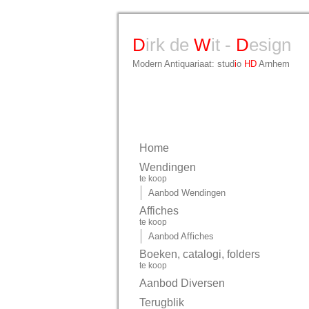
D
irk de
W
it -
D
esign
Modern Antiquariaat: stud
i
o
HD
Arnhem
Home
Wendingen
te koop
Aanbod Wendingen
Affiches
te koop
Aanbod Affiches
Boeken, catalogi, folders
te koop
Aanbod Diversen
Terugblik