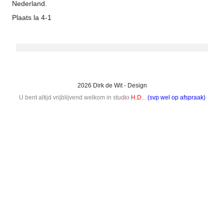
Nederland.
Plaats la 4-1
2026 Dirk de Wit - Design
U bent altijd vrijblijvend welkom in stud
i
o
H.D
...
(svp wel op afspraak)