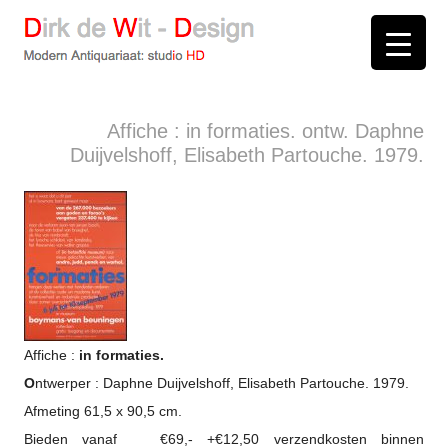
D
irk de
W
it -
D
esign
Modern Antiquariaat: stud
i
o
HD
Arnhem
Affiche : in formaties. ontw. Daphne
Duijvelshoff, Elisabeth Partouche. 1979.
Affiche :
in formaties.
O
ntwerper : Daphne Duijvelshoff, Elisabeth Partouche. 1979.
Afmeting 61,5 x 90,5 cm.
Bieden vanaf €69,- +€12,50 verzendkosten binnen