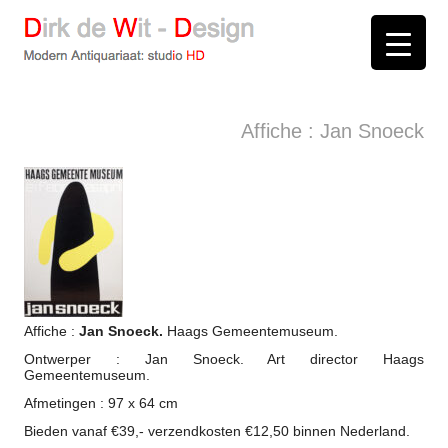
D
irk de
W
it -
D
esign
Modern Antiquariaat: stud
i
o
HD
Arnhem
Affiche : Jan Snoeck
Affiche :
Jan Snoeck.
Haags Gemeentemuseum.
Ontwerper : Jan Snoeck. Art director Haags
Gemeentemuseum.
Afmetingen : 97 x 64 cm
Bieden vanaf €39,- verzendkosten €12,50 binnen Nederland.