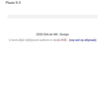
Plaats 9-3
2026 Dirk de Wit - Design
U bent altijd vrijblijvend welkom in stud
i
o
H.D
...
(svp wel op afspraak)