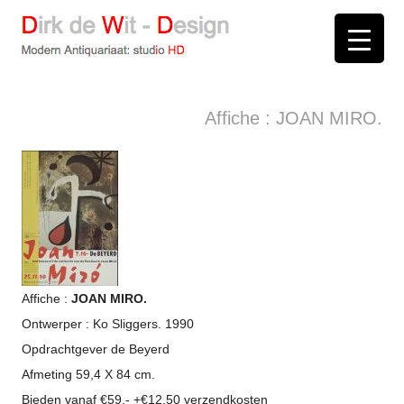
D
irk de
W
it -
D
esign
Modern Antiquariaat: stud
i
o
HD
Arnhem
Affiche : JOAN MIRO.
Affiche :
JOAN MIRO.
Ontwerper : Ko Sliggers. 1990
Opdrachtgever de Beyerd
Afmeting 59,4 X 84 cm.
Bieden vanaf €59,- +€12,50 verzendkosten