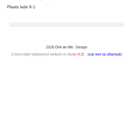
Plaats lade 8-1
2026 Dirk de Wit - Design
U bent altijd vrijblijvend welkom in stud
i
o
H.D
...
(svp wel op afspraak)