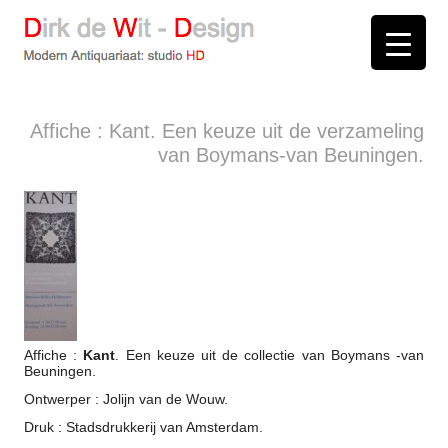
D
irk de
W
it -
D
esign
Modern Antiquariaat: stud
i
o
HD
Arnhem
Affiche : Kant. Een keuze uit de verzameling
van Boymans-van Beuningen.
Affiche :
Kant
. Een keuze uit de collectie van Boymans -van
Beuningen.
Ontwerper : Jolijn van de Wouw.
Druk : Stadsdrukkerij van Amsterdam.