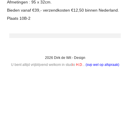
Afmetingen : 95 x 32cm.
Bieden vanaf €39,- verzendkosten €12,50 binnen Nederland.
Plaats 10B-2
2026 Dirk de Wit - Design
U bent altijd vrijblijvend welkom in stud
i
o
H.D
...
(svp wel op afspraak)