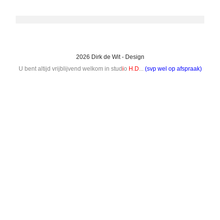
2026 Dirk de Wit - Design
U bent altijd vrijblijvend welkom in stud
i
o
H.D
...
(svp wel op afspraak)