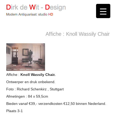
D
irk de
W
it -
D
esign
Modern Antiquariaat: stud
i
o
HD
Arnhem
Affiche : Knoll Wassily Chair
Affiche :
Knoll Wassily Chair.
Ontwerper en druk onbekend.
Foto : Richard Schenkirz , Stuttgart
Afmetingen : 84 x 59,5cm
Bieden vanaf €39,- verzendkosten €12,50 binnen Nederland.
Plaats 3-1