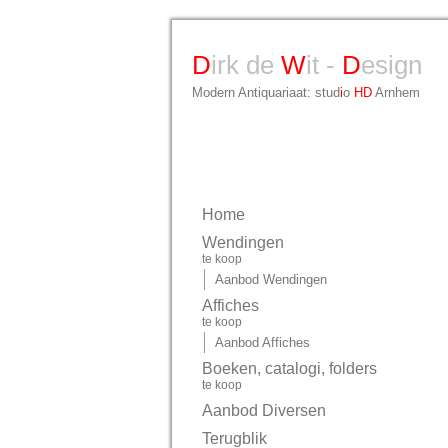
D
irk de
W
it -
D
esign
Modern Antiquariaat: stud
i
o
HD
Arnhem
Home
Wendingen
te koop
Aanbod Wendingen
Affiches
te koop
Aanbod Affiches
Boeken, catalogi, folders
te koop
Aanbod Diversen
Terugblik