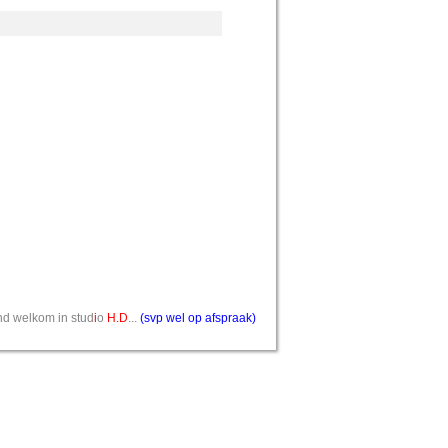
vend welkom in stud
i
o
H.D
...
(svp wel op afspraak)