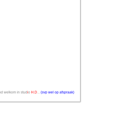
vend welkom in stud
i
o
H.D
...
(svp wel op afspraak)