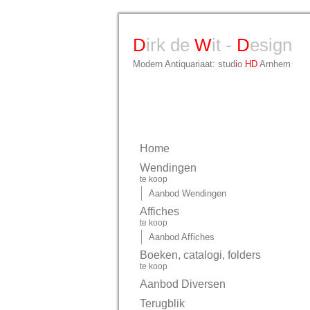
D
irk de
W
it -
D
esign
Modern Antiquariaat: stud
i
o
HD
Arnhem
Home
Wendingen
te koop
Aanbod Wendingen
Affiches
te koop
Aanbod Affiches
Boeken, catalogi, folders
te koop
Aanbod Diversen
Terugblik