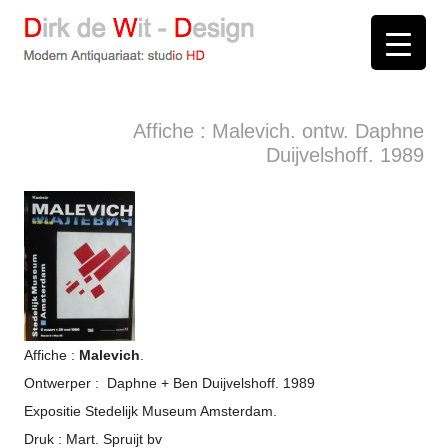
D
irk de
W
it -
D
esign
Modern Antiquariaat: stud
i
o
HD
Arnhem
Affiche : Malevich. ontw. Daphne
Duijvelshoff. 1989
Affiche :
Malevich
.
Ontwerper : Daphne + Ben Duijvelshoff. 1989
Expositie Stedelijk Museum Amsterdam.
Druk : Mart. Spruijt bv