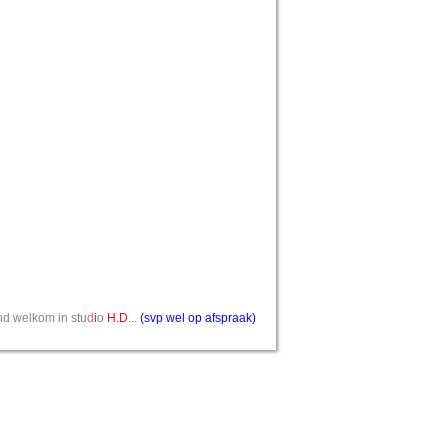
vend welkom in stud
i
o
H.D
...
(svp wel op afspraak)