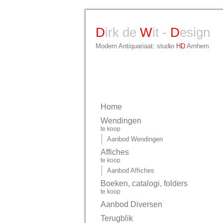
D
irk de
W
it -
D
esign
Modern Antiquariaat: stud
i
o
HD
Arnhem
Home
Wendingen
te koop
Aanbod Wendingen
Affiches
te koop
Aanbod Affiches
Boeken, catalogi, folders
te koop
Aanbod Diversen
Terugblik