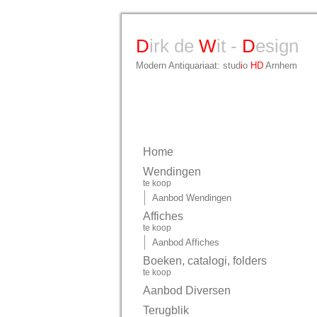
D
irk de
W
it -
D
esign
Modern Antiquariaat: stud
i
o
HD
Arnhem
Home
Wendingen
te koop
Aanbod Wendingen
Affiches
te koop
Aanbod Affiches
Boeken, catalogi, folders
te koop
Aanbod Diversen
Terugblik