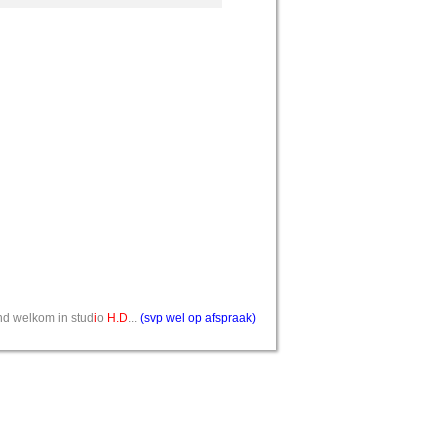
vend welkom in stud
i
o
H.D
...
(svp wel op afspraak)