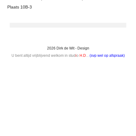
Plaats 10B-3
2026 Dirk de Wit - Design
U bent altijd vrijblijvend welkom in stud
i
o
H.D
...
(svp wel op afspraak)