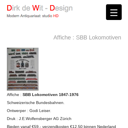
D
irk de
W
it -
D
esign
Modern Antiquariaat: stud
i
o
HD
Arnhem
Affiche : SBB Lokomotiven
Affiche :
SBB Lokomotiven 1847-1976
Schweizerische Bundesbahnen.
Ontwerper : Godi Leiser.
Druk : J.E.Wolfensberger AG Zürich
Bieden vanaf €59,- verzendkosten €12,50 binnen Nederland