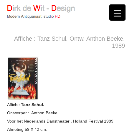
D
irk de
W
it -
D
esign
Modern Antiquariaat: stud
i
o
HD
Arnhem
Affiche : Tanz Schul. Ontw. Anthon Beeke.
1989
Affiche
Tanz Schul.
Ontwerper : Anthon Beeke.
Voor het Nederlands Danstheater . Holland Festival 1989.
Afmeting 59 X 42 cm.