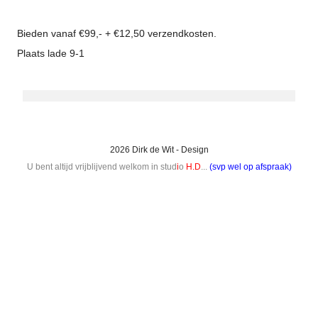
Bieden vanaf €99,- + €12,50 verzendkosten.
Plaats lade 9-1
2026 Dirk de Wit - Design
U bent altijd vrijblijvend welkom in stud
i
o
H.D
...
(svp wel op afspraak)