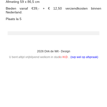
Afmeting 59 x 86,5 cm
Bieden vanaf €39,- + € 12,50 verzendkosten binnen
Nederland.
Plaats la 5
2026 Dirk de Wit - Design
U bent altijd vrijblijvend welkom in stud
i
o
H.D
...
(svp wel op afspraak)