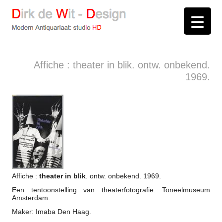
D
irk de
W
it -
D
esign
Modern Antiquariaat: stud
i
o
HD
Arnhem
Affiche : theater in blik. ontw. onbekend.
1969.
Affiche :
theater in blik
. ontw. onbekend. 1969.
Een tentoonstelling van theaterfotografie. Toneelmuseum
Amsterdam.
Maker: Imaba Den Haag.