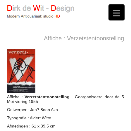
D
irk de
W
it -
D
esign
Modern Antiquariaat: stud
i
o
HD
Arnhem
Affiche : Verzetstentoonstelling
Affiche :
Verzetstentoonstelling.
Georganiseerd door de 5
Mei-viering 1955
Ontwerper : Jan? Boon Azn
Typografie : Aldert Witte
Afmetingen : 61 x 39,5 cm