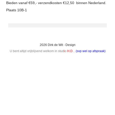
Bieden vanaf €59,- verzendkosten €12,50 binnen Nederland.
Plaats 10B-1
2026 Dirk de Wit - Design
U bent altijd vrijblijvend welkom in stud
i
o
H.D
...
(svp wel op afspraak)