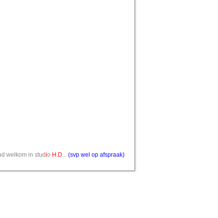
vend welkom in stud
i
o
H.D
...
(svp wel op afspraak)