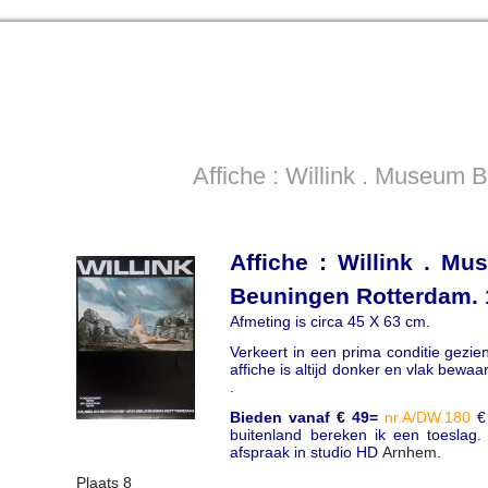
Affiche : Willink . Museum
Af
fiche : Willink . 
Beuningen Rotterdam.
Afmeting is circa 45 X 63 cm.
Verkeert in een prima conditie gezien 
affiche is altijd donker en vlak bewaa
.
Bieden vanaf € 49=
nr.A/DW.180
€ 
buitenland bereken ik een toeslag.
afspraak in studio HD
Arnhem.
Plaats 8