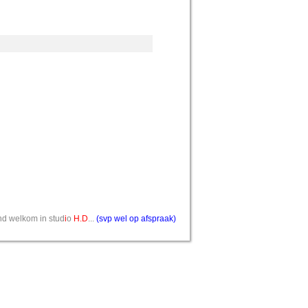
vend welkom in stud
i
o
H.D
...
(svp wel op afspraak)