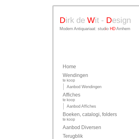
D
irk de
W
it -
D
esign
Modern Antiquariaat: stud
i
o
HD
Arnhem
Home
Wendingen
te koop
Aanbod Wendingen
Affiches
te koop
Aanbod Affiches
Boeken, catalogi, folders
te koop
Aanbod Diversen
Terugblik