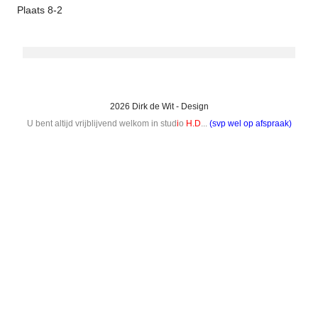
Plaats 8-2
2026 Dirk de Wit - Design
U bent altijd vrijblijvend welkom in stud
i
o
H.D
...
(svp wel op afspraak)