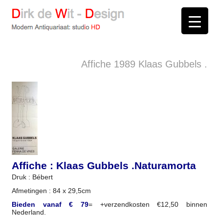
D
irk de
W
it -
D
esign
Modern Antiquariaat: stud
i
o
HD
Arnhem
Affiche 1989 Klaas Gubbels .
Affiche : Klaas Gubbels .Naturamorta
Druk : Bébert
Afmetingen : 84 x 29,5cm
Bieden vanaf € 79
= +verzendkosten €12,50 binnen
Nederland.