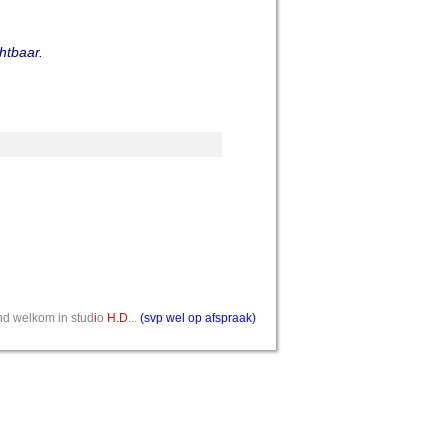
chtbaar.
vend welkom in stud
i
o
H.D
...
(svp wel op afspraak)