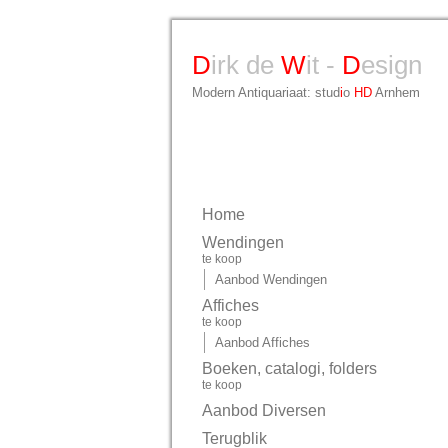
D
irk de
W
it -
D
esign
Modern Antiquariaat: stud
i
o
HD
Arnhem
Home
Wendingen
te koop
Aanbod Wendingen
Affiches
te koop
Aanbod Affiches
Boeken, catalogi, folders
te koop
Aanbod Diversen
Terugblik