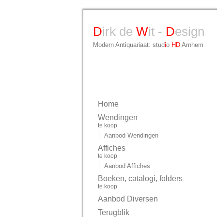
D
irk de
W
it -
D
esign
Modern Antiquariaat: stud
i
o
HD
Arnhem
Home
Wendingen
te koop
Aanbod Wendingen
Affiches
te koop
Aanbod Affiches
Boeken, catalogi, folders
te koop
Aanbod Diversen
Terugblik