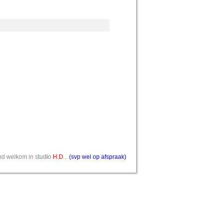
vend welkom in stud
i
o
H.D
...
(svp wel op afspraak)