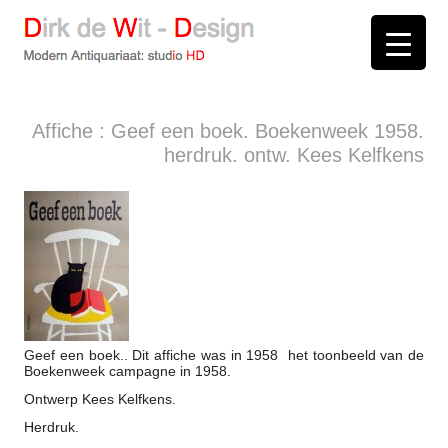
D
irk de
W
it -
D
esign
Modern Antiquariaat: stud
i
o
HD
Arnhem
Affiche : Geef een boek. Boekenweek 1958.
herdruk. ontw. Kees Kelfkens
Geef een boek.. Dit affiche was in 1958 het toonbeeld van de
Boekenweek campagne in 1958.
Ontwerp Kees Kelfkens.
Herdruk.