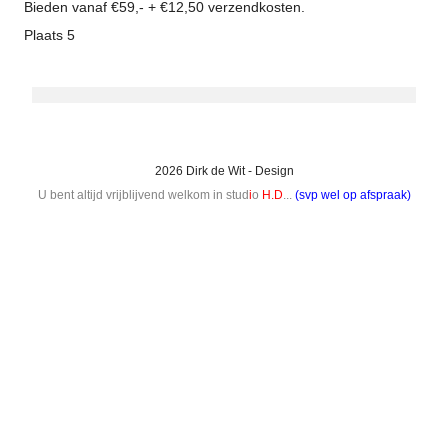
Bieden vanaf €59,- + €12,50 verzendkosten.
Plaats 5
2026 Dirk de Wit - Design
U bent altijd vrijblijvend welkom in stud
i
o
H.D
...
(svp wel op afspraak)