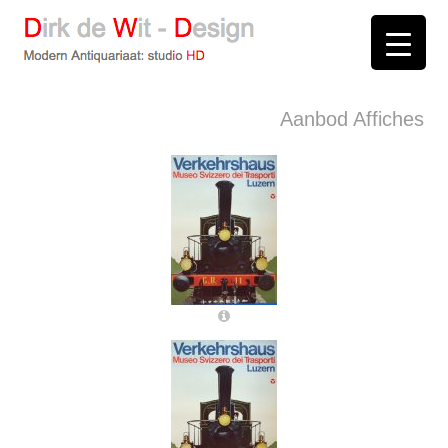
D
irk de
W
it -
D
esign
Modern Antiquariaat: stud
i
o
HD
Arnhem
Aanbod Affiches