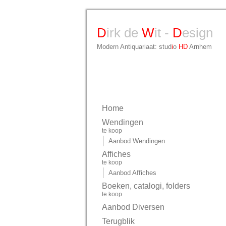
D
irk de
W
it -
D
esign
Modern Antiquariaat: stud
i
o
HD
Arnhem
Home
Wendingen
te koop
Aanbod Wendingen
Affiches
te koop
Aanbod Affiches
Boeken, catalogi, folders
te koop
Aanbod Diversen
Terugblik