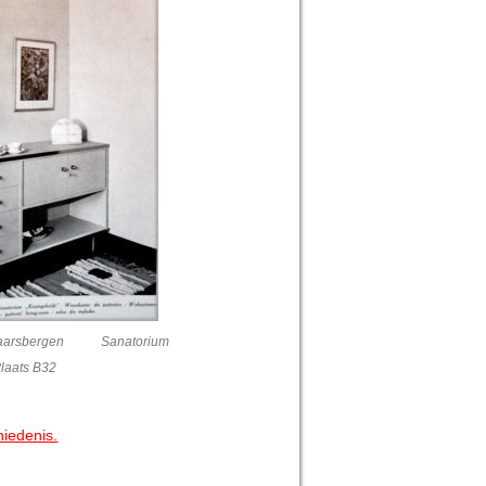
arsbergen Sanatorium
laats B32
hiedenis.