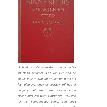
Dit boek is onder moeilijke omstandigheden
tot stand gekomen. Bas van Pelt had de
kennis voor de tweede wereldoorlog dat het
fout ging met onze democratie. Hij had al
lange tijd het idee om een boek samen te
stellen over zijn werk. Omstreeks 1943 kon
hij met vooroorlogse papier een boek