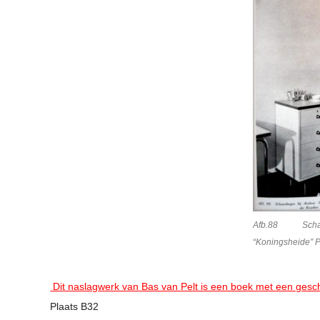
Afb.88 Scha
“Koningsheide” P
Dit naslagwerk van Bas van Pelt is een boek met een gesc
Plaats B32