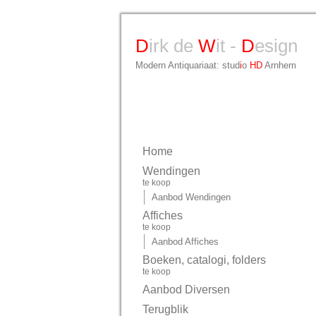
D
irk de
W
it -
D
esign
Modern Antiquariaat: stud
i
o
HD
Arnhem
Home
Wendingen
te koop
Aanbod Wendingen
Affiches
te koop
Aanbod Affiches
Boeken, catalogi, folders
te koop
Aanbod Diversen
Terugblik