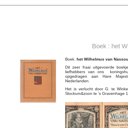
Boek : het 
Boek.
het Wilhelmus van Nasso
Dit zeer fraai uitgevoerde boekj
liefhebbers van ons koningshu
opgedragen aan Hare Majeste
Nederlanden.
Het is verlucht door G. te Wink
Stockum&zoon te ’s Gravenhage 