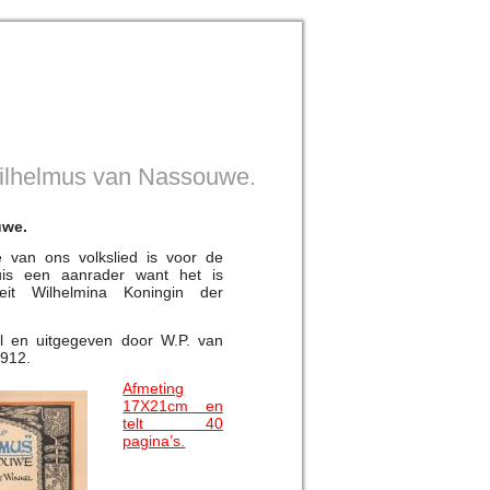
Wilhelmus van Nassouwe.
uwe.
e van ons volkslied is voor de
is een aanrader want het is
it Wilhelmina Koningin der
el en uitgegeven door W.P. van
1912.
Afmeting
17X21cm en
telt 40
pagina’s.