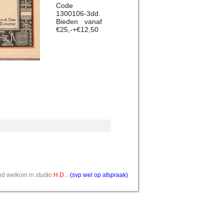
Code
1300106-3dd.
Bieden vanaf
€25,-+€12,50
vend welkom in stud
i
o
H.D
...
(svp wel op afspraak)