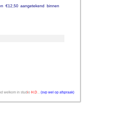
en €12,50 aangetekend binnen
vend welkom in stud
i
o
H.D
...
(svp wel op afspraak)