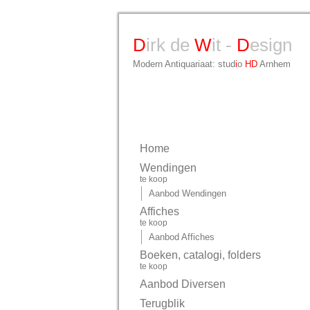
D
irk de
W
it -
D
esign
Modern Antiquariaat: stud
i
o
HD
Arnhem
Home
Wendingen
te koop
Aanbod Wendingen
Affiches
te koop
Aanbod Affiches
Boeken, catalogi, folders
te koop
Aanbod Diversen
Terugblik