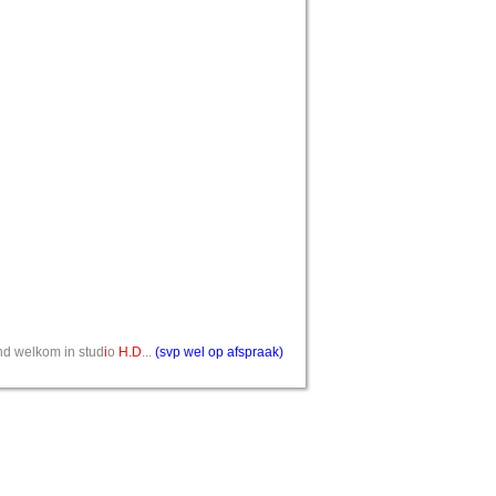
vend welkom in stud
i
o
H.D
...
(svp wel op afspraak)