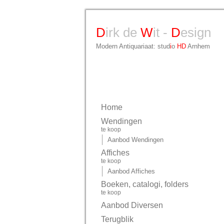
D
irk de
W
it -
D
esign
Modern Antiquariaat: stud
i
o
HD
Arnhem
Home
Wendingen
te koop
Aanbod Wendingen
Affiches
te koop
Aanbod Affiches
Boeken, catalogi, folders
te koop
Aanbod Diversen
Terugblik