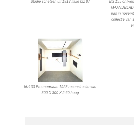
Studie schetsen uit 1913 Italië blz 87
Blz 155 ontwer
MAANDBLAD 
pas in novemb
collectie van
e
blz133 Prounenraum 1923 reconstructie van
300 X 300 X 2.60 hoog