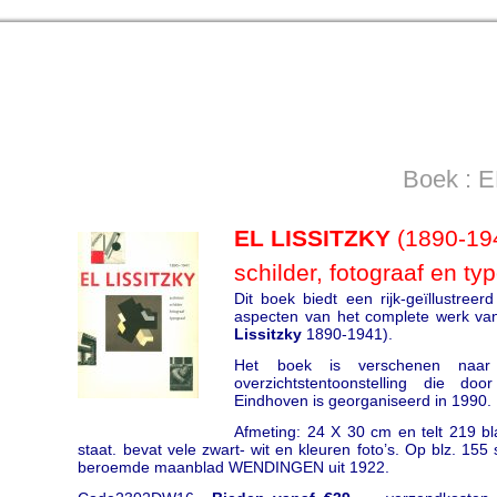
Boek : 
EL LISSITZKY
(1890-194
schilder, fotograaf en ty
Dit boek biedt een rijk-geïllustreer
aspecten van het complete werk v
L
issitzky
1890-1941).
Het boek is verschenen naar
overzichtstentoonstelling die 
Eindhoven is georganiseerd in 1990.
Afmeting: 24 X 30 cm en telt 219 bl
staat. bevat vele zwart- wit en kleuren foto’s. Op blz. 155
beroemde maanblad WENDINGEN uit 1922.