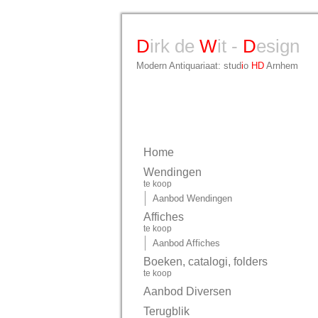
D
irk de
W
it -
D
esign
Modern Antiquariaat: stud
i
o
HD
Arnhem
Home
Wendingen
te koop
Aanbod Wendingen
Affiches
te koop
Aanbod Affiches
Boeken, catalogi, folders
te koop
Aanbod Diversen
Terugblik