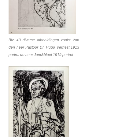
Blz. 40 diverse afbeeldingen zoals: Van
den heer Pastoor Dr. Hugo Verriest 1913
portret de heer Jonckbloet 1919 portret