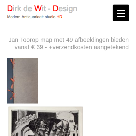
D
irk de
W
it -
D
esign
Modern Antiquariaat: stud
i
o
HD
Arnhem
Jan Toorop map met 49 afbeeldingen bieden
vanaf € 69,- +verzendkosten aangetekend