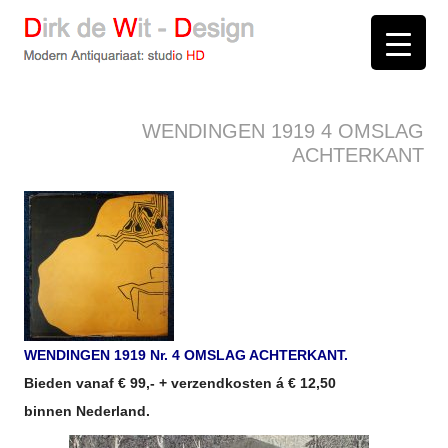
D
irk de
W
it -
D
esign
Modern Antiquariaat: stud
i
o
HD
Arnhem
WENDINGEN 1919 4 OMSLAG
ACHTERKANT
WENDINGEN 1919 Nr. 4 OMSLAG ACHTERKANT.
Bieden vanaf € 99,- + verzendkosten á € 12,50
binnen Nederland.